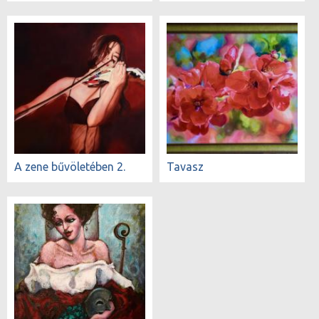
A zene bűvöletében 2.
Tavasz