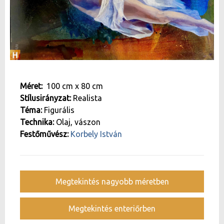
Méret:
100 cm
x
80 cm
Stílusirányzat:
Realista
Téma:
Figurális
Technika:
Olaj, vászon
Festőművész:
Korbely István
Megtekintés nagyobb méretben
Megtekintés enteriőrben