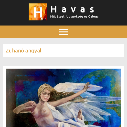
Ugrás
Havas
a
Művészeti Ügynökség és Galéria
tartalomra
Főmenü
Zuhanó angyal