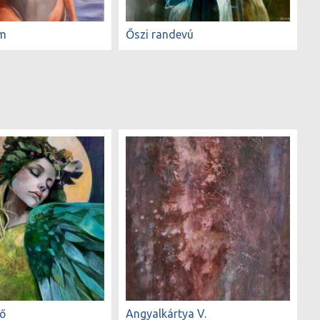
em
Őszi randevú
ő
Angyalkártya V.