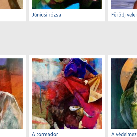
Júniusi rózsa
Fürödj vel
A torreádor
A védelmez