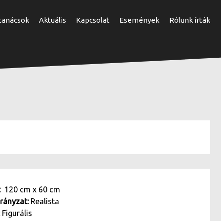
 tanácsok
Aktuális
Kapcsolat
Események
Rólunk írták
t:
120 cm
x
60 cm
irányzat:
Realista
:
Figurális