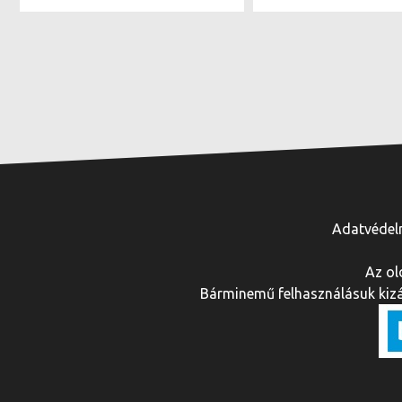
Adatvédel
Az ol
Bárminemű felhasználásuk kizár