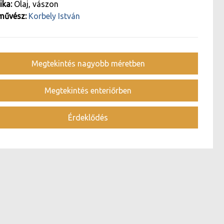
ika:
Olaj, vászon
művész:
Korbely István
Megtekintés nagyobb méretben
Megtekintés enteriőrben
Érdeklődés