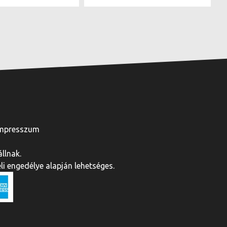
mpresszum
llnak.
i engedélye alapján lehetséges.