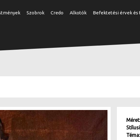
Ugrás
stmények
Szobrok
Credo
Alkotók
Befektetési érvek és
a
tartalomra
Mére
Stílus
Téma