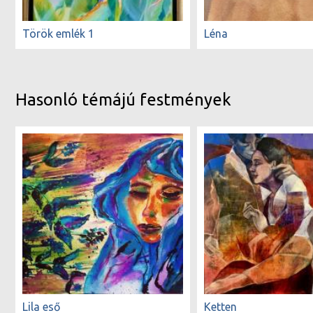
Török emlék 1
Léna
Hasonló témájú festmények
Lila eső
Ketten