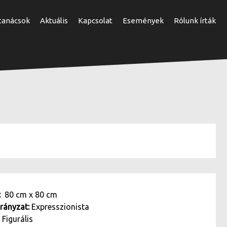
 tanácsok
Aktuális
Kapcsolat
Események
Rólunk írták
t:
80 cm
x
80 cm
irányzat:
Expresszionista
:
Figurális