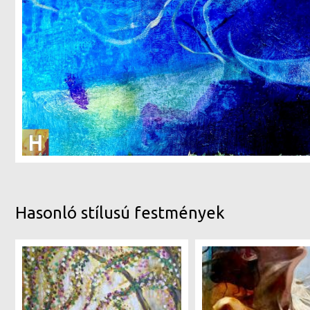
Hasonló stílusú festmények