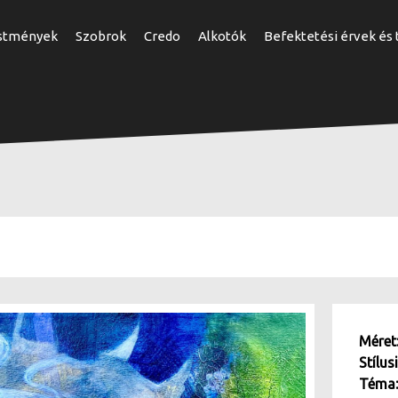
Ugrás
stmények
Szobrok
Credo
Alkotók
Befektetési érvek és
a
tartalomra
Mére
Stílus
Téma