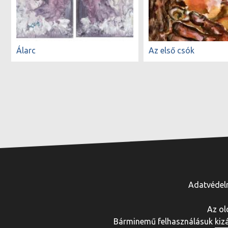
Álarc
Az első csók
Adatvédel
Az ol
Bárminemű felhasználásuk kizár