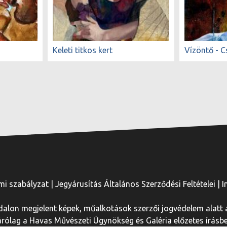
Keleti titkos kert
Vízöntő - C
mi szabályzat
|
Jegyárusítás Általános Szerződési Feltételei
|
I
dalon megjelent képek, műalkotások szerzői jogvédelem alatt á
ólag a Havas Művészeti Ügynökség és Galéria előzetes írásbel