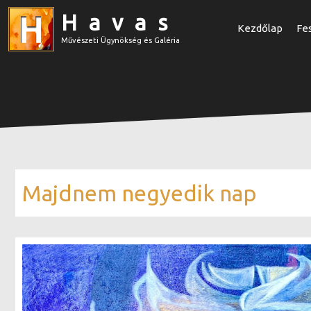
Havas
Kezdőlap
Fe
Művészeti Ügynökség és Galéria
Majdnem negyedik nap