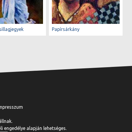
sillagjegyek
Papírsárkány
mpresszum
llnak.
i engedélye alapján lehetséges.