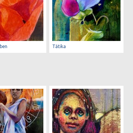
dben
Tátika