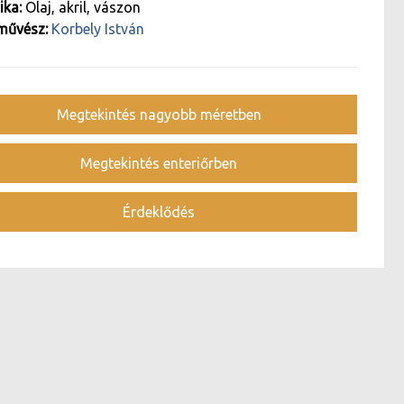
ika:
Olaj, akril, vászon
művész:
Korbely István
Megtekintés nagyobb méretben
Megtekintés enteriőrben
Érdeklődés