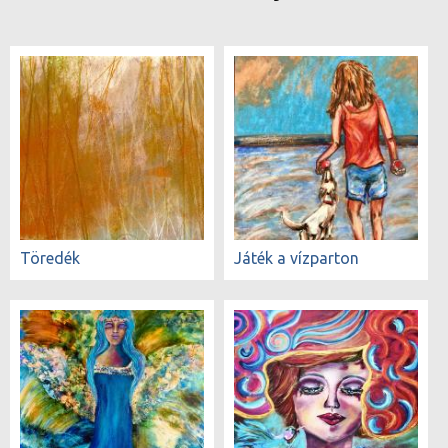
Töredék
Játék a vízparton