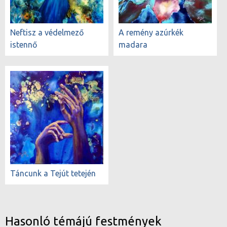
Neftisz a védelmező
A remény azúrkék
istennő
madara
Táncunk a Tejút tetején
Hasonló témájú festmények