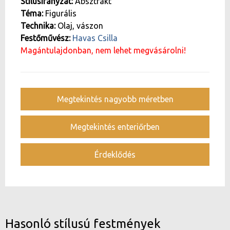
Stílusirányzat:
Absztrakt
Téma:
Figurális
Technika:
Olaj, vászon
Festőművész:
Havas Csilla
Magántulajdonban, nem lehet megvásárolni!
Megtekintés nagyobb méretben
Megtekintés enteriőrben
Érdeklődés
Hasonló stílusú festmények