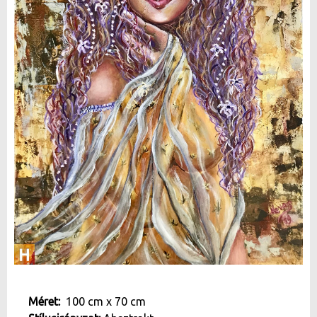
Méret:
100 cm
x
70 cm