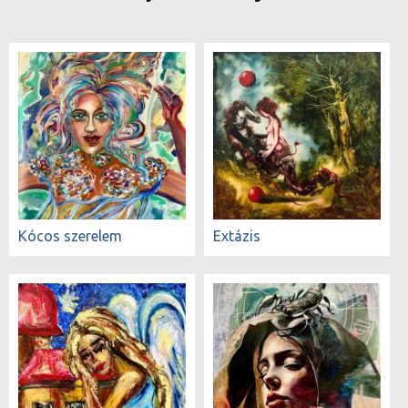
Kócos szerelem
Extázis