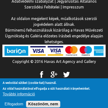
Adatvédelmi szabályzat
|
Jegyárusítás Általános
Szerződési Feltételei
|
Impresszum
Az oldalon megjelent képek, műalkotások szerzői
jogvédelem alatt állnak.
Bárminemű felhasználásuk kizárólag a Havas Művészeti
Ügynökség és Galéria előzetes írásbeli engedélye alapján
lehetséges.
Copyright © 2016 Havas Art Agency and Gallery
A weboldal sütiket (cookie-kat) használ.
Az oldal használatával elfogadja a süti használati irányelveinket.
Az oldalt készítette:
Prime Computer
További információ
Elfogadom
Köszönöm, nem