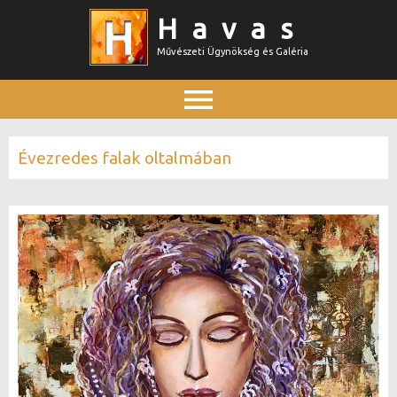
Ugrás
Havas
a
Művészeti Ügynökség és Galéria
tartalomra
Főmenü
Évezredes falak oltalmában